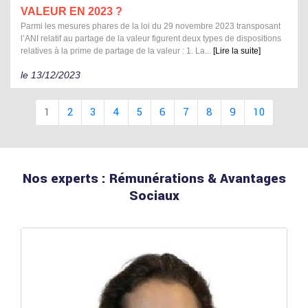
VALEUR EN 2023 ?
Parmi les mesures phares de la loi du 29 novembre 2023 transposant
l’ANI relatif au partage de la valeur figurent deux types de dispositions
relatives à la prime de partage de la valeur : 1. La...
[Lire la suite]
le 13/12/2023
1
2
3
4
5
6
7
8
9
10
Nos experts : Rémunérations & Avantages
Sociaux