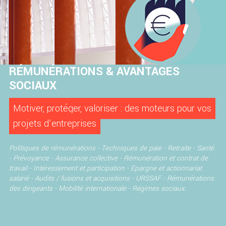
RÉMUNÉRATIONS & AVANTAGES
SOCIAUX
Motiver, protéger, valoriser : des moteurs pour vos
projets d’entreprises
Politiques de rémunérations -
Techniques de paie -
Retraite -
Santé
- Prévoyance - Assurance collective -
Rémunération et contrat de
travail -
Intéressement et participation -
Epargne et actionnariat
salarié -
Audits / fusions et acquisitions -
URSSAF -
Rémunérations
des dirigeants -
Mobilité internationale - Régimes sociaux.