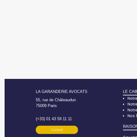
LA GARANDERIE AVOCATS
LE CA
Notre
55, rue de Châteaudun
Notre
75009 Paris
Notr
Nos 
(+33) 01 43 59 11 11
RAISO
Contact