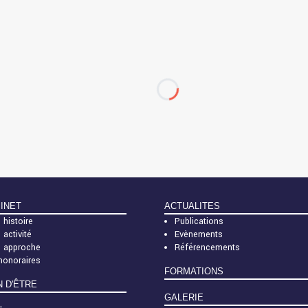
BINET
ACTUALITES
 histoire
Publications
 activité
Evènements
e approche
Référencements
honoraires
FORMATIONS
N D'ÊTRE
GALERIE