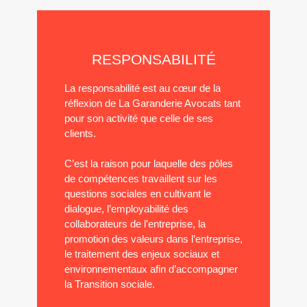
RESPONSABILITÉ
La responsabilité est au cœur de la
réflexion de La Garanderie Avocats tant
pour son activité que celle de ses
clients.
C’est la raison pour laquelle des pôles
de compétences travaillent sur les
questions sociales en cultivant le
dialogue, l’employabilité des
collaborateurs de l’entreprise, la
promotion des valeurs dans l’entreprise,
le traitement des enjeux sociaux et
environnementaux afin d’accompagner
la Transition sociale.