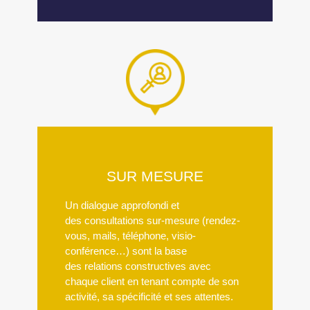
SUR MESURE
Un dialogue approfondi et
des consultations sur-mesure (rendez-
vous, mails, téléphone, visio-
conférence…) sont la base
des relations constructives avec
chaque client en tenant compte de son
activité, sa spécificité et ses attentes.