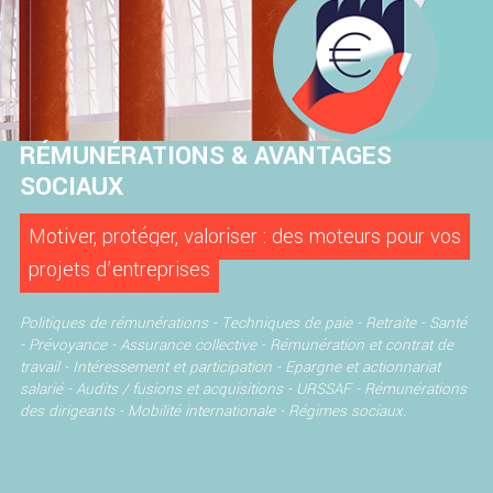
RÉMUNÉRATIONS & AVANTAGES
SOCIAUX
Motiver, protéger, valoriser : des moteurs pour vos
projets d’entreprises
Politiques de rémunérations -
Techniques de paie -
Retraite -
Santé
- Prévoyance - Assurance collective -
Rémunération et contrat de
travail -
Intéressement et participation -
Epargne et actionnariat
salarié -
Audits / fusions et acquisitions -
URSSAF -
Rémunérations
des dirigeants -
Mobilité internationale - Régimes sociaux.