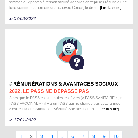
femmes aux postes à responsabilité dans les entreprises résulte d’une
lutte continue et non encore achevée.Certes, le droit...
[Lire la suite]
le 07/03/2022
# RÉMUNÉRATIONS & AVANTAGES SOCIAUX
2022, LE PASS NE DÉPASSE PAS !
Alors que le PASS est sur toutes les lèvres (« PASS SANITAIRE », «
PASS VACCINAL »), il y a un PASS qui ne change pas cette année :
c’est le Plafond Annuel de Sécurité Sociale. Par un...
[Lire la suite]
le 17/01/2022
1
2
3
4
5
6
7
8
9
10