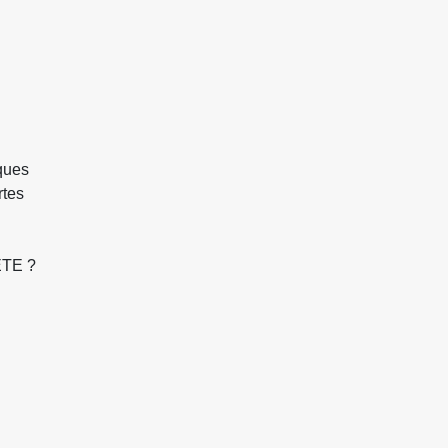
sques
rtes
TE ?