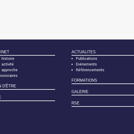
BINET
ACTUALITES
 histoire
Publications
 activité
Evènements
e approche
Référencements
honoraires
FORMATIONS
N D'ÊTRE
GALERIE
E
RSE