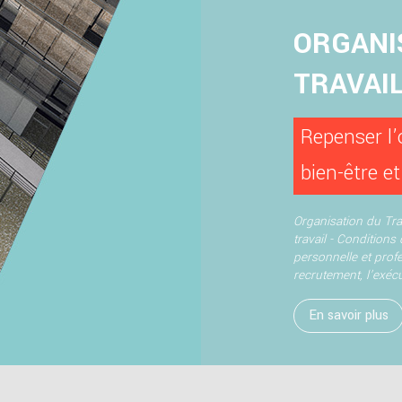
ORGANI
TRAVAI
Repenser l’o
bien-être e
Organisation du Trav
travail -
Conditions d
personnelle et prof
recrutement, l’exécut
En savoir plus