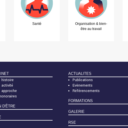
Santé
Organisation & bien-
être au travail
BINET
ACTUALITES
 histoire
Publications
 activité
Evènements
e approche
Référencements
honoraires
FORMATIONS
N D'ÊTRE
GALERIE
E
RSE