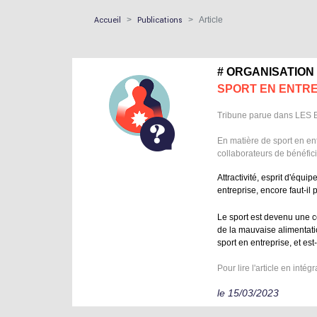
Accueil
Publications
Article
# ORGANISATION 
SPORT EN ENTRE
Tribune parue dans LE
En matière de sport en ent
collaborateurs de bénéfici
Attractivité, esprit d'équi
entreprise, encore faut-il 
Le sport est devenu une c
de la mauvaise alimentatio
sport en entreprise, et est
Pour lire l'article en intégr
le 15/03/2023