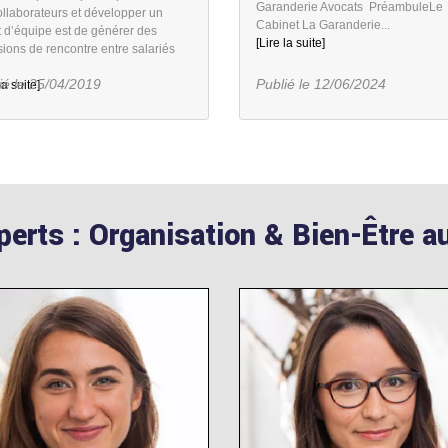
Garanderie Avocats PréambuleLe
ollaborateurs et développer un
Cabinet La Garanderie...
t d’équipe est de générer des
[Lire la suite]
ions de rencontre entre salariés
ié le 25/04/2019
Publié le 12/06/2024
la suite]
erts : Organisation & Bien-Être au