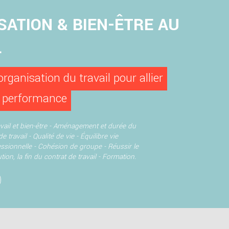
SATION & BIEN-ÊTRE AU
L
rganisation du travail pour allier
t performance
ail et bien-être -
Aménagement et durée du
e travail -
Qualité de vie -
Équilibre vie
essionnelle -
Cohésion de groupe -
Réussir le
ion, la fin du contrat de travail -
Formation.