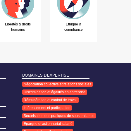
Libertés & droits
Ethique &
humains
compliance
DOMAINES D'EXPERTISE
Négociation collective et relations sociales
Discrimination et égalités en entreprise
Rémunération et contrat de travail
Intéressement et participation
Sécurisation des pratiques de sous-traitance
Epargne et actionnariat salarié