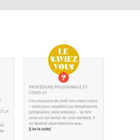
PROCÉDURE PRUD'HOMALE ET
COVID-19
E
Les occasions de sortir nos robes noires
– certes peu adaptées aux températures
T LA
printanières, voire estivales – se font
rares en ces temps de crise sanitaire. Il
ne faudrait cependant pas que...
 et
[Lire la suite]
lle