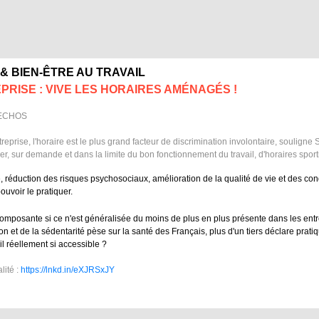
& BIEN-ÊTRE AU TRAVAIL
PRISE : VIVE LES HORAIRES AMÉNAGÉS !
S ECHOS
reprise, l'horaire est le plus grand facteur de discrimination involontaire, soulign
er, sur demande et dans la limite du bon fonctionnement du travail, d'horaires spo
pe, réduction des risques psychosociaux, amélioration de la qualité de vie et des con
pouvoir le pratiquer.
omposante si ce n'est généralisée du moins de plus en plus présente dans les entre
n et de la sédentarité pèse sur la santé des Français, plus d'un tiers déclare prati
-il réellement si accessible ?
alité :
https://lnkd.in/eXJRSxJY