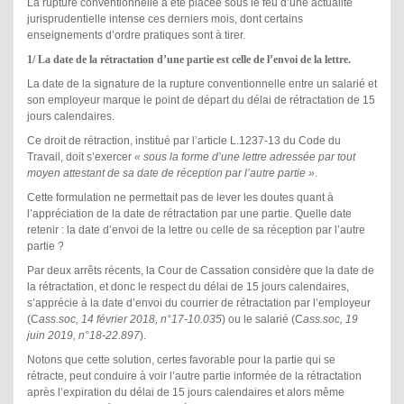
La rupture conventionnelle a été placée sous le feu d’une actualité
jurisprudentielle intense ces derniers mois, dont certains
enseignements d’ordre pratiques sont à tirer.
1/ La date de la rétractation d’une partie est celle de l’envoi de la lettre.
La date de la signature de la rupture conventionnelle entre un salarié et
son employeur marque le point de départ du délai de rétractation de 15
jours calendaires.
Ce droit de rétraction, institué par l’article L.1237-13 du Code du
Travail, doit s’exercer
« sous la forme d’une lettre adressée par tout
moyen attestant de sa date de réception par l’autre partie »
.
Cette formulation ne permettait pas de lever les doutes quant à
l’appréciation de la date de rétractation par une partie. Quelle date
retenir : la date d’envoi de la lettre ou celle de sa réception par l’autre
partie ?
Par deux arrêts récents, la Cour de Cassation considère que la date de
la rétractation, et donc le respect du délai de 15 jours calendaires,
s’apprécie à la date d’envoi du courrier de rétractation par l’employeur
(C
ass.soc, 14 février 2018, n°17-10.035
) ou le salarié (C
ass.soc, 19
juin 2019, n°18-22.897
).
Notons que cette solution, certes favorable pour la partie qui se
rétracte, peut conduire à voir l’autre partie informée de la rétractation
après l’expiration du délai de 15 jours calendaires et alors même