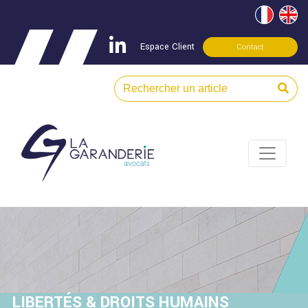
Espace Client
Contact
LIBERTÉS & DROITS HUMAINS