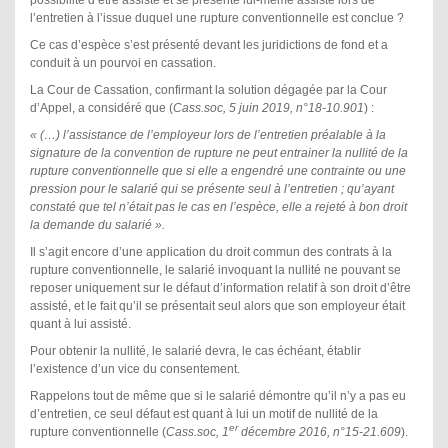
possibilité d’être assisté et se présente lui-même assisté lors de
l’entretien à l’issue duquel une rupture conventionnelle est conclue ?
Ce cas d’espèce s’est présenté devant les juridictions de fond et a
conduit à un pourvoi en cassation.
La Cour de Cassation, confirmant la solution dégagée par la Cour
d’Appel, a considéré que (
Cass.soc, 5 juin 2019, n°18-10.901
) :
« (…) l’assistance de l’employeur lors de l’entretien préalable à la
signature de la convention de rupture ne peut entrainer la nullité de la
rupture conventionnelle que si elle a engendré une contrainte ou une
pression pour le salarié qui se présente seul à l’entretien ; qu’ayant
constaté que tel n’était pas le cas en l’espèce, elle a rejeté à bon droit
la demande du salarié ».
Il s’agit encore d’une application du droit commun des contrats à la
rupture conventionnelle, le salarié invoquant la nullité ne pouvant se
reposer uniquement sur le défaut d’information relatif à son droit d’être
assisté, et le fait qu’il se présentait seul alors que son employeur était
quant à lui assisté.
Pour obtenir la nullité, le salarié devra, le cas échéant, établir
l’existence d’un vice du consentement.
Rappelons tout de même que si le salarié démontre qu’il n’y a pas eu
d’entretien, ce seul défaut est quant à lui un motif de nullité de la
er
rupture conventionnelle (
Cass.soc, 1
décembre 2016, n°15-21.609
).