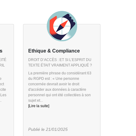
s
Ethique & Compliance
ITÉ
DROIT D’ACCÈS : ET SI L’ESPRIT DU
RIL
TEXTE ÉTAIT VRAIMENT APPLIQUÉ ?
La première phrase du considérant 63
e
du RGPD est : « Une personne
ect
concernée devrait avoir le droit
cite
d'accéder aux données à caractère
.Les
personnel qui ont été collectées à son
.
sujet et...
[Lire la suite]
Publié le 21/01/2025