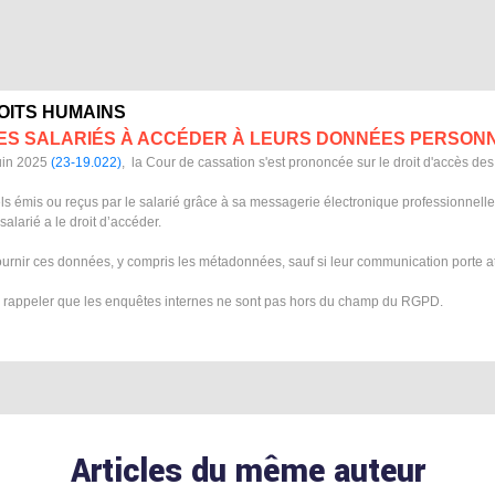
ROITS HUMAINS
DES SALARIÉS À ACCÉDER À LEURS DONNÉES PERSON
juin 2025
(23-19.022)
, la Cour de cassation s'est prononcée sur le droit d'accès d
els émis ou reçus par le salarié grâce à sa messagerie électronique professionnell
alarié a le droit d’accéder.
urnir ces données, y compris les métadonnées, sauf si leur communication porte atte
de rappeler que les enquêtes internes ne sont pas hors du champ du RGPD.
Articles du même auteur