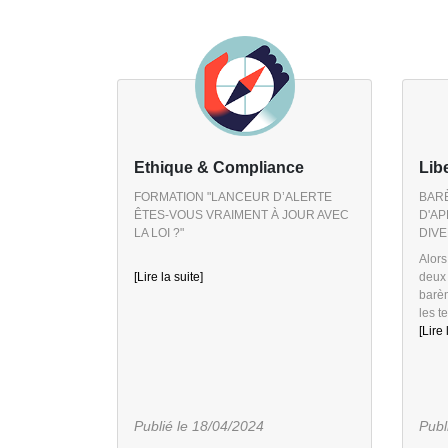
Ethique & Compliance
Lib
FORMATION "LANCEUR D’ALERTE
BARÈ
ÊTES-VOUS VRAIMENT À JOUR AVEC
D'AP
LA LOI ?"
DIV
Alors
[Lire la suite]
deux 
barè
les t
[Lire 
Publié le 18/04/2024
Publ