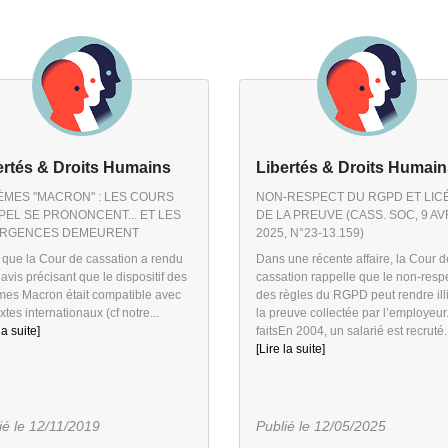
ertés & Droits Humains
Libertés & Droits Humain
MES "MACRON" : LES COURS
NON-RESPECT DU RGPD ET LICÉ
PEL SE PRONONCENT... ET LES
DE LA PREUVE (CASS. SOC, 9 AV
ERGENCES DEMEURENT
2025, N°23-13.159)
 que la Cour de cassation a rendu
Dans une récente affaire, la Cour d
avis précisant que le dispositif des
cassation rappelle que le non-resp
mes Macron était compatible avec
des règles du RGPD peut rendre illi
extes internationaux (cf notre...
la preuve collectée par l’employeur
la suite]
faitsEn 2004, un salarié est recruté..
[Lire la suite]
ié le 12/11/2019
Publié le 12/05/2025