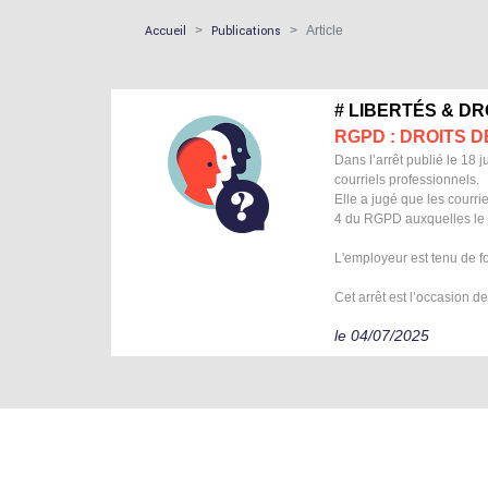
Accueil
Publications
Article
# LIBERTÉS & D
RGPD : DROITS 
Dans l’arrêt publié le 18 
courriels professionnels.
Elle a jugé que les courri
4 du RGPD auxquelles le s
L'employeur est tenu de fo
Cet arrêt est l’occasion 
le 04/07/2025