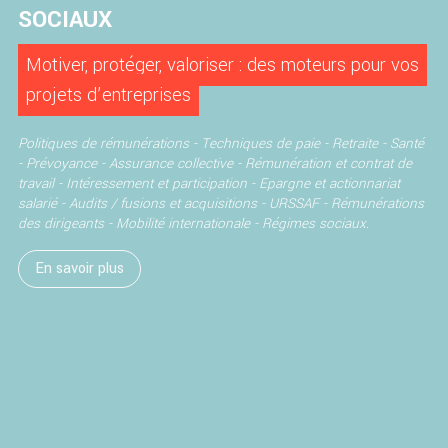
SOCIAUX
Motiver, protéger, valoriser : des moteurs pour vos
projets d’entreprises
Politiques de rémunérations -
Techniques de paie -
Retraite -
Santé
- Prévoyance - Assurance collective -
Rémunération et contrat de
travail -
Intéressement et participation -
Epargne et actionnariat
salarié -
Audits / fusions et acquisitions -
URSSAF -
Rémunérations
des dirigeants -
Mobilité internationale - Régimes sociaux.
En savoir plus