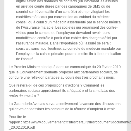
digitalisation des données de contacts (en informant les assurés
en arrêt de courte durée par des campagnes de SMS ou de
courriel sur l’éventualité d’un contrôle) et en privilégiant les
contrôles médicaux par convocation au cabinet du médecin
conseil ou à celui d’un médecin assermenté par le service médical
de l’Assurance maladie. Les sociétés qui organisent des contre-
visites pour le compte de l’employeur devraient revoir leurs
modalités de contrôle à partir d’un cahier des charges défini par
l’assurance maladie. Dans l’hypothèse où l’assuré se serait
soustrait, sans motif légitime, au contrôle du médecin mandaté par
l’employeur, la caisse primaire pourrait mettre fin à l’indemnisation
de l’assuré.
Le Premier Ministre a indiqué dans un communiqué du 20 février 2019
que le Gouvernement souhaite proposer aux partenaires sociaux, de
conduire une réflexion partagée au cours des trois prochains mois.
Que restera-t-il de ces propositions d’actions ? Comment les
partenaires sociaux apprécieront-ils «
l’équité
» et la «
maîtrise des
arrêts de travail
» ?
La Garanderie Avocats suivra attentivement l’avancée des discussions
qui devraient dessiner les contours de la réforme d’ampleur à venir.
Pour lire le
rapport :
https://www.gouvernement.fr/sites/default/files/document/document/
_20.02.2019.pdf