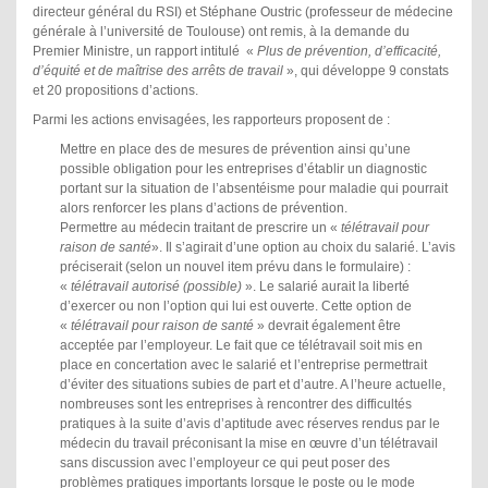
directeur général du RSI) et Stéphane Oustric (professeur de médecine
générale à l’université de Toulouse) ont remis, à la demande du
Premier Ministre, un rapport intitulé «
Plus de prévention, d’efficacité,
d’équité et de maîtrise des arrêts de travail
», qui développe 9 constats
et 20 propositions d’actions.
Parmi les actions envisagées, les rapporteurs proposent de :
Mettre en place des de mesures de prévention ainsi qu’une
possible obligation pour les entreprises d’établir un diagnostic
portant sur la situation de l’absentéisme pour maladie qui pourrait
alors renforcer les plans d’actions de prévention.
Permettre au médecin traitant de prescrire un «
télétravail pour
raison de santé
». Il s’agirait d’une option au choix du salarié. L’avis
préciserait (selon un nouvel item prévu dans le formulaire) :
«
télétravail autorisé (possible)
». Le salarié aurait la liberté
d’exercer ou non l’option qui lui est ouverte. Cette option de
«
télétravail pour raison de santé
» devrait également être
acceptée par l’employeur. Le fait que ce télétravail soit mis en
place en concertation avec le salarié et l’entreprise permettrait
d’éviter des situations subies de part et d’autre. A l’heure actuelle,
nombreuses sont les entreprises à rencontrer des difficultés
pratiques à la suite d’avis d’aptitude avec réserves rendus par le
médecin du travail préconisant la mise en œuvre d’un télétravail
sans discussion avec l’employeur ce qui peut poser des
problèmes pratiques importants lorsque le poste ou le mode