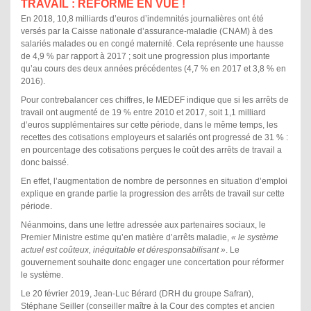
TRAVAIL : RÉFORME EN VUE !
En 2018, 10,8 milliards d’euros d’indemnités journalières ont été
versés par la Caisse nationale d’assurance-maladie (CNAM) à des
salariés malades ou en congé maternité. Cela représente une hausse
de 4,9 % par rapport à 2017 ; soit une progression plus importante
qu’au cours des deux années précédentes (4,7 % en 2017 et 3,8 % en
2016).
Pour contrebalancer ces chiffres, le MEDEF indique que si les arrêts de
travail ont augmenté de 19 % entre 2010 et 2017, soit 1,1 milliard
d’euros supplémentaires sur cette période, dans le même temps, les
recettes des cotisations employeurs et salariés ont progressé de 31 % :
en pourcentage des cotisations perçues le coût des arrêts de travail a
donc baissé.
En effet, l’augmentation de nombre de personnes en situation d’emploi
explique en grande partie la progression des arrêts de travail sur cette
période.
Néanmoins, dans une lettre adressée aux partenaires sociaux, le
Premier Ministre estime qu’en matière d’arrêts maladie,
« le système
actuel est coûteux, inéquitable et déresponsabilisant »
.
Le
gouvernement souhaite donc
engager une concertation pour réformer
le système.
Le 20 février 2019, Jean-Luc Bérard (DRH du groupe Safran),
Stéphane Seiller (conseiller maître à la Cour des comptes et ancien