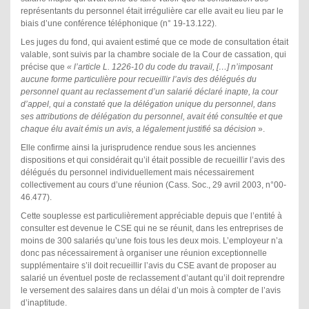
représentants du personnel était irrégulière car elle avait eu lieu par le
biais d’une conférence téléphonique (n° 19-13.122).
Les juges du fond, qui avaient estimé que ce mode de consultation était
valable, sont suivis par la chambre sociale de la Cour de cassation, qui
précise que
« l’article L. 1226-10 du code du travail, […] n’imposant
aucune forme particulière pour recueillir l’avis des délégués du
personnel quant au reclassement d’un salarié déclaré inapte, la cour
d’appel, qui a constaté que la délégation unique du personnel, dans
ses attributions de délégation du personnel, avait été consultée et que
chaque élu avait émis un avis, a légalement justifié sa décision
».
Elle confirme ainsi la jurisprudence rendue sous les anciennes
dispositions et qui considérait qu’il était possible de recueillir l’avis des
délégués du personnel individuellement mais nécessairement
collectivement au cours d’une réunion (Cass. Soc., 29 avril 2003, n°00-
46.477).
Cette souplesse est particulièrement appréciable depuis que l’entité à
consulter est devenue le CSE qui ne se réunit, dans les entreprises de
moins de 300 salariés qu’une fois tous les deux mois. L’employeur n’a
donc pas nécessairement à organiser une réunion exceptionnelle
supplémentaire s’il doit recueillir l’avis du CSE avant de proposer au
salarié un éventuel poste de reclassement d’autant qu’il doit reprendre
le versement des salaires dans un délai d’un mois à compter de l’avis
d’inaptitude.