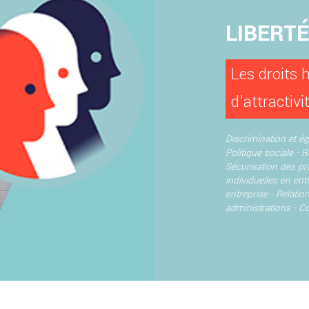
LIBERT
Les droits 
d’attractivi
Discrimination et ég
Politique sociale - 
Sécurisation des pr
individuelles en ent
entreprise -
Relation
administrations -
Co