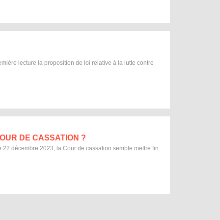
 lecture la proposition de loi relative à la lutte contre
COUR DE CASSATION ?
du ce 22 décembre 2023, la Cour de cassation semble mettre fin