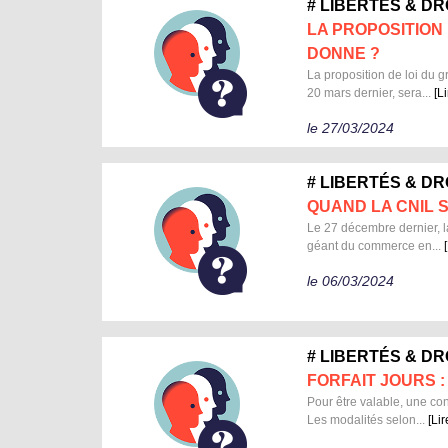
# LIBERTÉS & D
LA PROPOSITION 
DONNE ?
La proposition de loi du gr
20 mars dernier, sera...
[Li
le 27/03/2024
# LIBERTÉS & D
QUAND LA CNIL 
Le 27 décembre dernier, l
géant du commerce en...
le 06/03/2024
# LIBERTÉS & D
FORFAIT JOURS 
Pour être valable, une con
Les modalités selon...
[Lir