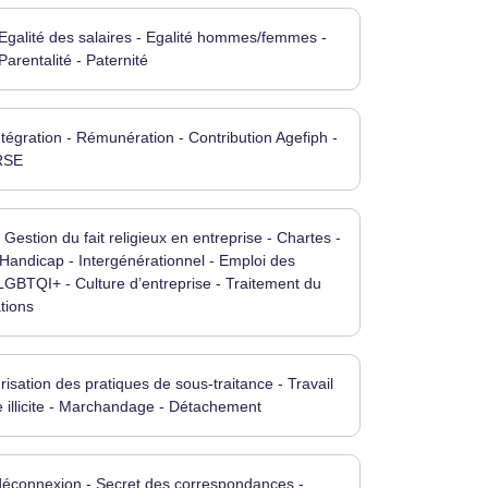
- Egalité des salaires - Egalité hommes/femmes -
arentalité - Paternité
tégration - Rémunération - Contribution Agefiph -
 RSE
 Gestion du fait religieux en entreprise - Chartes -
Handicap - Intergénérationnel - Emploi des
LGBTQI+ - Culture d’entreprise - Traitement du
tions
risation des pratiques de sous-traitance - Travail
e illicite - Marchandage - Détachement
la déconnexion - Secret des correspondances -