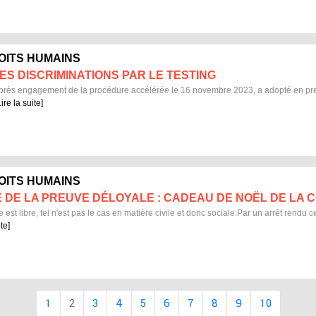
ROITS HUMAINS
ES DISCRIMINATIONS PAR LE TESTING
rès engagement de la procédure accélérée le 16 novembre 2023, a adopté en première
Lire la suite]
ROITS HUMAINS
É DE LA PREUVE DÉLOYALE : CADEAU DE NOËL DE LA 
ve est libre, tel n'est pas le cas en matière civile et donc sociale.Par un arrêt ren
ite]
1
2
3
4
5
6
7
8
9
10