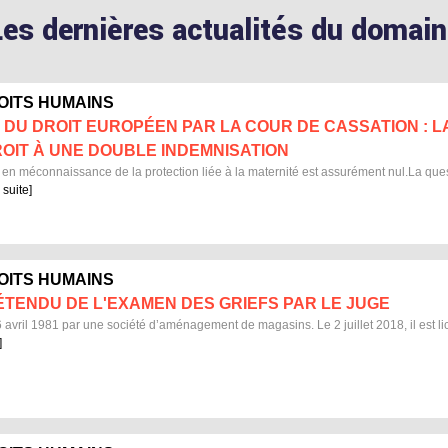
Les dernières actualités du domain
ROITS HUMAINS
 DU DROIT EUROPÉEN PAR LA COUR DE CASSATION : LA
OIT À UNE DOUBLE INDEMNISATION
en méconnaissance de la protection liée à la maternité est assurément nul.La questi
 suite]
ROITS HUMAINS
 ÉTENDU DE L'EXAMEN DES GRIEFS PAR LE JUGE
 avril 1981 par une société d’aménagement de magasins. Le 2 juillet 2018, il est lice
]